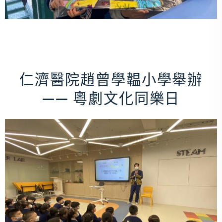
仁濟醫院趙曾學韞小學舉辦
—— 粵劇文化同樂日