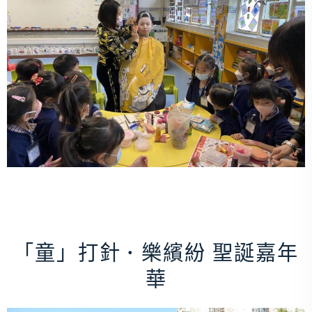
「童」打針 • 樂繽紛 聖誕嘉年
華